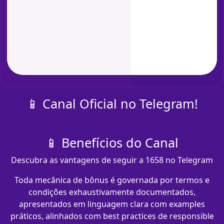
📱 Canal Oficial no Telegram!
📱 Benefícios do Canal
Descubra as vantagens de seguir a 1658 no Telegram
Toda mecânica de bônus é governada por termos e
condições exhaustivamente documentados,
apresentados em linguagem clara com examples
práticos, alinhados com best practices de responsible