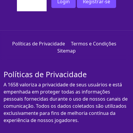
Login
Registrar-se
Políticas de Privacidade
Termos e Condições
Sitemap
Políticas de Privacidade
A 1658 valoriza a privacidade de seus usuários e está
empenhada em proteger todas as informações
pessoais fornecidas durante o uso de nossos canais de
comunicação. Todos os dados coletados são utilizados
exclusivamente para fins de melhoria contínua da
experiência de nossos jogadores.