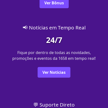
Ver Bônus
📢 Notícias em Tempo Real
24/7
Fique por dentro de todas as novidades,
promoções e eventos da 1658 em tempo real!
Ver Notícias
💬 Suporte Direto