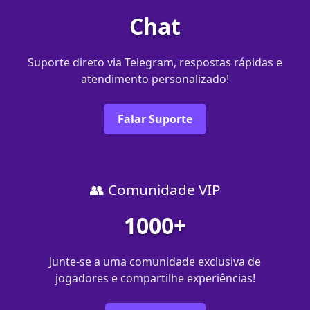
Chat
Suporte direto via Telegram, respostas rápidas e
atendimento personalizado!
Falar Suporte
👥 Comunidade VIP
1000+
Junte-se a uma comunidade exclusiva de
jogadores e compartilhe experiências!