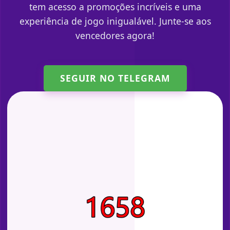
tem acesso a promoções incríveis e uma
experiência de jogo inigualável. Junte-se aos
vencedores agora!
SEGUIR NO TELEGRAM