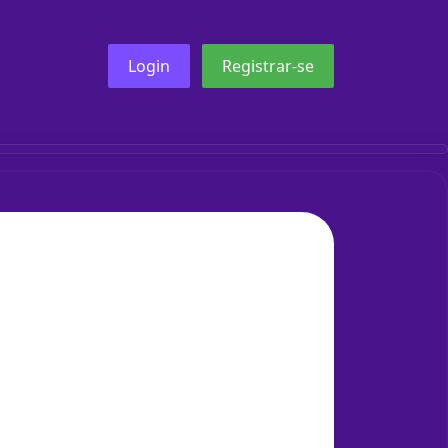
Login
Registrar-se