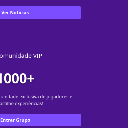
Ver Notícias
Comunidade VIP
1000+
unidade exclusiva de jogadores e
rtilhe experiências!
Entrar Grupo