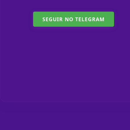
SEGUIR NO TELEGRAM