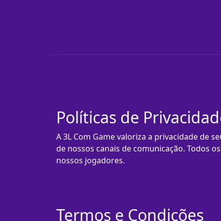
Políticas de Privacida
A 3L Com Game valoriza a privacidade de s
de nossos canais de comunicação. Todos os 
nossos jogadores.
Termos e Condições