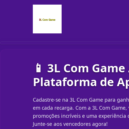
📱 3L Com Game 
Plataforma de A
Cadastre-se na 3L Com Game para ganh
em cada recarga. Com a 3L Com Game, 
promoções incríveis e uma experiência d
Junte-se aos vencedores agora!