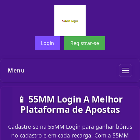
Login
Registrar-se
Menu
📱 55MM Login A Melhor
Plataforma de Apostas
Cadastre-se na 55MM Login para ganhar bônus
no cadastro e em cada recarga. Com a 55MM