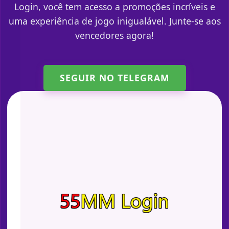
Login, você tem acesso a promoções incríveis e
uma experiência de jogo inigualável. Junte-se aos
vencedores agora!
SEGUIR NO TELEGRAM