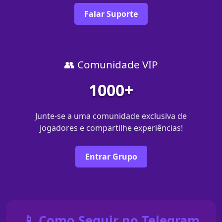
Falar Suporte
👥 Comunidade VIP
1000+
Junte-se a uma comunidade exclusiva de
jogadores e compartilhe experiências!
Entrar Grupo
📱 Como Seguir no Telegram