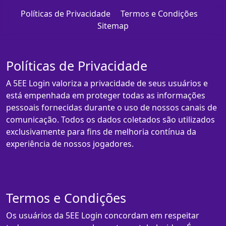
Políticas de Privacidade
Termos e Condições
Sitemap
Políticas de Privacidade
A 5EE Login valoriza a privacidade de seus usuários e
está empenhada em proteger todas as informações
pessoais fornecidas durante o uso de nossos canais de
comunicação. Todos os dados coletados são utilizados
exclusivamente para fins de melhoria contínua da
experiência de nossos jogadores.
Termos e Condições
Os usuários da 5EE Login concordam em respeitar