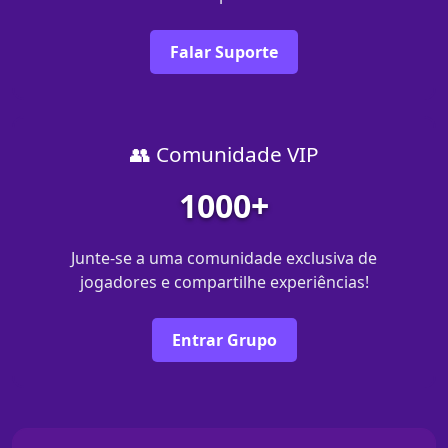
Falar Suporte
👥 Comunidade VIP
1000+
Junte-se a uma comunidade exclusiva de
jogadores e compartilhe experiências!
Entrar Grupo