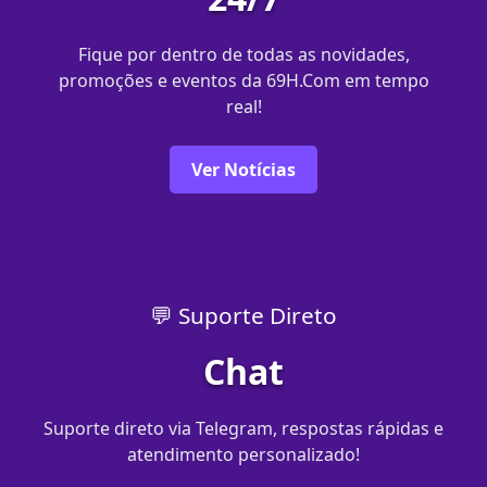
Fique por dentro de todas as novidades,
promoções e eventos da 69H.Com em tempo
real!
Ver Notícias
💬 Suporte Direto
Chat
Suporte direto via Telegram, respostas rápidas e
atendimento personalizado!