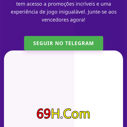
tem acesso a promoções incríveis e uma
experiência de jogo inigualável. Junte-se aos
vencedores agora!
SEGUIR NO TELEGRAM