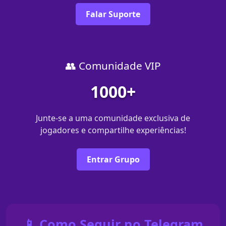
Falar Suporte
👥 Comunidade VIP
1000+
Junte-se a uma comunidade exclusiva de
jogadores e compartilhe experiências!
Entrar Grupo
📱 Como Seguir no Telegram