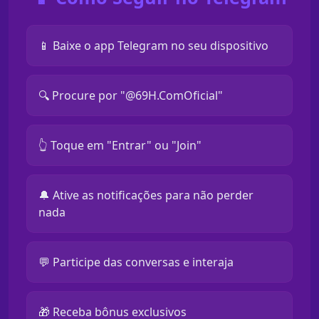
📱 Baixe o app Telegram no seu dispositivo
🔍 Procure por "@69H.ComOficial"
👆 Toque em "Entrar" ou "Join"
🔔 Ative as notificações para não perder
nada
💬 Participe das conversas e interaja
🎁 Receba bônus exclusivos