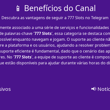
📱 Benefícios do Canal
Descubra as vantagens de seguir a 777 Slots no Telegram
mente associado a uma série de serviços e funcionalidades
de palavras-chave '
777 Slots
', essa categoria se destaca c
ssível enquanto navegam e jogam. O suporte ao cliente n
 a plataforma e os usuários, ajudando a resolver problemas
 suporte eficiente é fundamental, dado que o cenário das a
es. No '
777 Slots
', a equipe de suporte ao cliente é compos
ue estão disponíveis para ajudar durante várias horas do di
sivos
📢 Notí