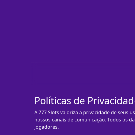
Políticas de Privacida
A 777 Slots valoriza a privacidade de seus
nossos canais de comunicação. Todos os dad
jogadores.