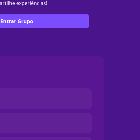
rtilhe experiências!
Entrar Grupo