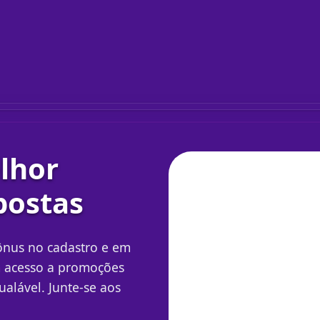
elhor
postas
ônus no cadastro e em
m acesso a promoções
ualável. Junte-se aos