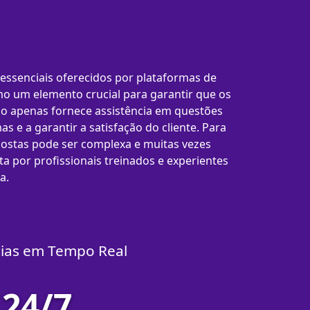
 essenciais oferecidos por plataformas de
omo um elemento crucial para garantir que os
ão apenas fornece assistência em questões
 e a garantir a satisfação do cliente. Para
postas pode ser complexa e muitas vezes
ta por profissionais treinados e experientes
a.
cias em Tempo Real
24/7