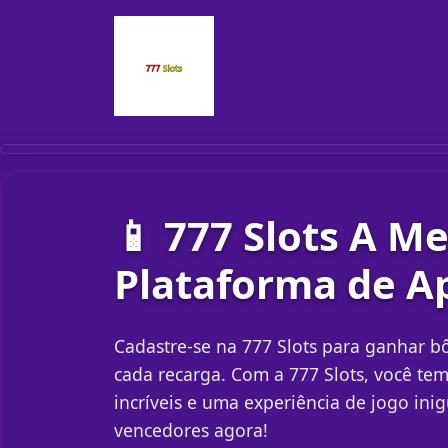
📱 777 Slots A M
Plataforma de A
Cadastre-se na 777 Slots para ganhar b
cada recarga. Com a 777 Slots, você te
incríveis e uma experiência de jogo inig
vencedores agora!