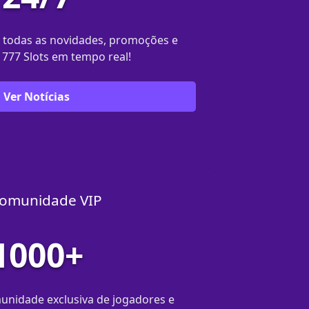
e todas as novidades, promoções e
 777 Slots em tempo real!
Ver Notícias
Comunidade VIP
1000+
unidade exclusiva de jogadores e