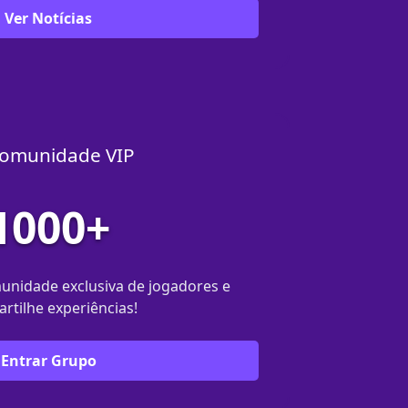
Ver Notícias
Comunidade VIP
1000+
unidade exclusiva de jogadores e
rtilhe experiências!
Entrar Grupo