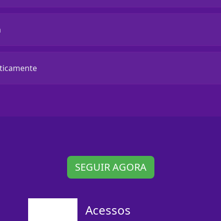
a
aticamente
SEGUIR AGORA
Acessos