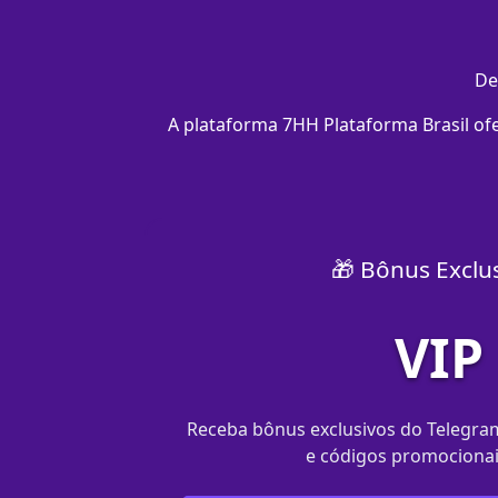
De
A plataforma 7HH Plataforma Brasil of
🎁 Bônus Exclu
VIP
Receba bônus exclusivos do Telegra
e códigos promocionai