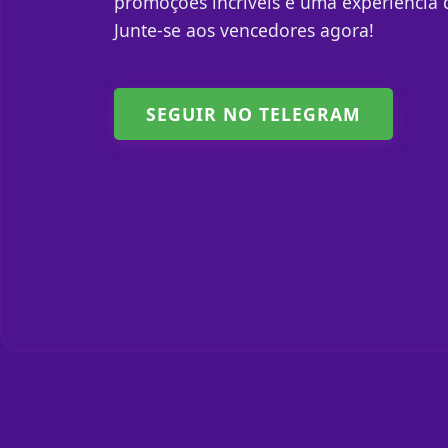
promoções incríveis e uma experiência d
Junte-se aos vencedores agora!
SEGUIR NO TELEGRAM