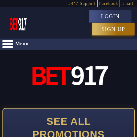
24*7 Support
Facebook
Email
LOGIN
SIGN UP
Menu
SEE ALL
PROMOTIONS