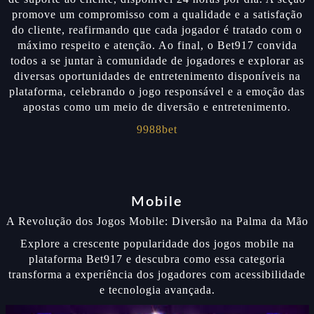
promove um compromisso com a qualidade e a satisfação
do cliente, reafirmando que cada jogador é tratado com o
máximo respeito e atenção. Ao final, o Bet917 convida
todos a se juntar à comunidade de jogadores e explorar as
diversas oportunidades de entretenimento disponíveis na
plataforma, celebrando o jogo responsável e a emoção das
apostas como um meio de diversão e entretenimento.
9988bet
Mobile
A Revolução dos Jogos Mobile: Diversão na Palma da Mão
Explore a crescente popularidade dos jogos mobile na
plataforma Bet917 e descubra como essa categoria
transforma a experiência dos jogadores com acessibilidade
e tecnologia avançada.